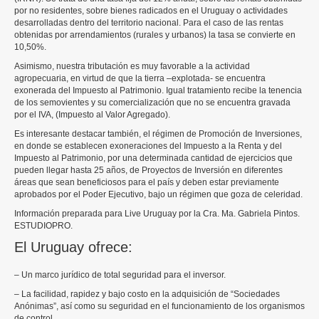
por no residentes, sobre bienes radicados en el Uruguay o actividades
desarrolladas dentro del territorio nacional. Para el caso de las rentas
obtenidas por arrendamientos (rurales y urbanos) la tasa se convierte en
10,50%.
Asimismo, nuestra tributación es muy favorable a la actividad
agropecuaria, en virtud de que la tierra –explotada- se encuentra
exonerada del Impuesto al Patrimonio. Igual tratamiento recibe la tenencia
de los semovientes y su comercialización que no se encuentra gravada
por el IVA, (Impuesto al Valor Agregado).
Es interesante destacar también, el régimen de Promoción de Inversiones,
en donde se establecen exoneraciones del Impuesto a la Renta y del
Impuesto al Patrimonio, por una determinada cantidad de ejercicios que
pueden llegar hasta 25 años, de Proyectos de Inversión en diferentes
áreas que sean beneficiosos para el país y deben estar previamente
aprobados por el Poder Ejecutivo, bajo un régimen que goza de celeridad.
Información preparada para Live Uruguay por la Cra. Ma. Gabriela Pintos.
ESTUDIOPRO.
El Uruguay ofrece:
– Un marco jurídico de total seguridad para el inversor.
– La facilidad, rapidez y bajo costo en la adquisición de “Sociedades
Anónimas”, así como su seguridad en el funcionamiento de los organismos
de control.