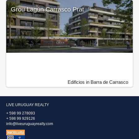
Grou Lagún Carrasco Prat
Edificios in Barra de Carrasco
LIVE URUGUAY REALTY
+ 598 99 278093
+ 598 99 929126
info@liveuruguayrealty.com